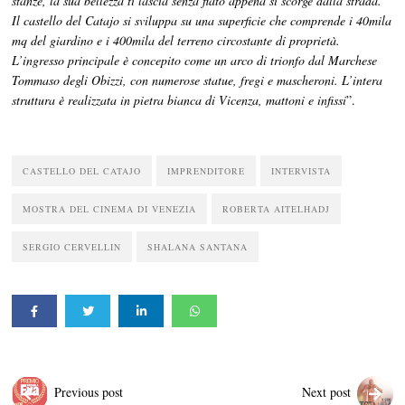
stanze, la sua bellezza ti lascia senza fiato appena si scorge dalla strada.
Il castello del Catajo si sviluppa su una superficie che comprende i 40mila
mq del giardino e i 400mila del terreno circostante di proprietà.
L’ingresso principale è concepito come un arco di trionfo dal Marchese
Tommaso degli Obizzi, con numerose statue, fregi e mascheroni. L’intera
struttura è realizzata in pietra bianca di Vicenza, mattoni e infissi
”.
CASTELLO DEL CATAJO
IMPRENDITORE
INTERVISTA
MOSTRA DEL CINEMA DI VENEZIA
ROBERTA AITELHADJ
SERGIO CERVELLIN
SHALANA SANTANA
Previous post
Next post