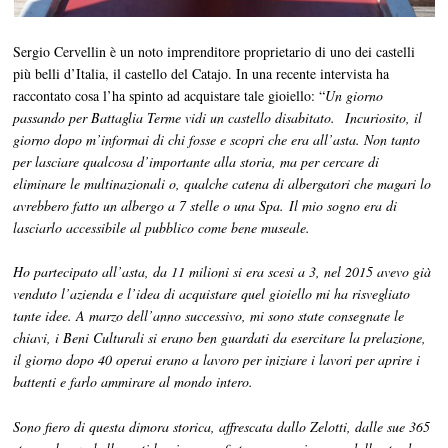
Sergio Cervellin è un noto imprenditore proprietario di uno dei castelli
più belli d’Italia, il castello del Catajo. In una recente intervista ha
raccontato cosa l’ha spinto ad acquistare tale gioiello: “
Un giorno
passando per Battaglia Terme vidi un castello disabitato. Incuriosito, il
giorno dopo m’informai di chi fosse e scopri che era all’asta. Non tanto
per lasciare qualcosa d’importante alla storia, ma per cercare di
eliminare le multinazionali o, qualche catena di albergatori che magari lo
avrebbero fatto un albergo a 7 stelle o una Spa. Il mio sogno era di
lasciarlo accessibile al pubblico come bene museale.
Ho partecipato all’asta, da 11 milioni si era scesi a 3, nel 2015 avevo già
venduto l’azienda e l’idea di acquistare quel gioiello mi ha risvegliato
tante idee. A marzo dell’anno successivo, mi sono state consegnate le
chiavi, i Beni Culturali si erano ben guardati da esercitare la prelazione,
il giorno dopo 40 operai erano a lavoro per iniziare i lavori per aprire i
battenti e farlo ammirare al mondo intero.
Sono fiero di questa dimora storica, affrescata dallo Zelotti, dalle sue 365