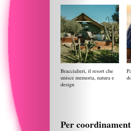
Beauty
Lifestyle
Fashion
Travel
People
Braccialieri, il resort che
P
unisce memoria, natura e
do
design
Gourmet
Design
Chi
Per coordinamento