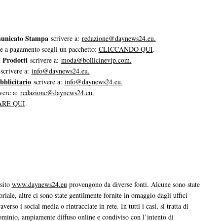
unicato Stampa
scrivere a:
redazione@daynews24.eu.
e a pagamento scegli un pacchetto:
CLICCANDO QUI
.
Prodotti
i
scrivere a:
moda@bollicinevip.com.
scrivere a:
info@daynews24.eu.
bblic
itario
scrivere a:
info@daynews24.eu.
vere a:
redazione@daynews24.eu.
ARE QUI
.
 sito
www.daynews24.eu
provengono da diverse fonti. Alcune sono state
oriale, altre ci sono state gentilmente fornite in omaggio dagli uffici
verso i social media o rintracciate in rete. In tutti i casi, si tratta di
ominio, ampiamente diffuso online e condiviso con l’intento di