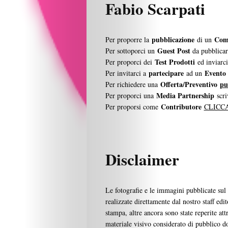
Siamo
Fabio Scarpati
I
pubblicazione
Com
Per proporre la
di un
Guest Post
Per sottoporci un
da pubblicar
Partner
Test Prodotti
Per proporci dei
ed inviarc
partecipare
Evento
Per invitarci a
ad un
Offerta/Preventivo
pu
Per richiedere una
Media Partnership
Per proporci una
scri
Search
Contributore
Per proporsi come
CLICC
Disclaimer
Le fotografie e le immagini pubblicate sul
realizzate direttamente dal nostro staff edit
stampa, altre ancora sono state reperite attra
materiale visivo considerato di pubblico d