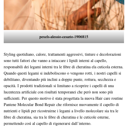
pexels-alessio-cesario-1906815
Styling quotidiano, calore, trattamenti aggressivi, tinture e decolorazioni
sono tutti fattori che vanno a intaccare i lipidi interni al capello,
responsabili dei legami interni tra le fibre di cheratina ela cuticola esterna.
Quando questi legami si indeboliscono o vengono rotti, i nostri capelli si
debilitano, diventando più inclini a doppie punte, rottura, secchezza e
opacità. I prodotti tradizionali si limitano a ricoprire i capelli di una
lucentezza artificiale con risultati temporanei che però non sono più
sufficienti. Per questo motivo è stata progettata la nuova Hair care routine
Pantene Molecular Bond Repair che rifornisce nuovamente il capello di
nutrienti e lipidi per ricostruirne i legami a livello molecolare sia tra le
fibre di cheratina, sia tra le fibre di cheratina e le cuticole esterne,
permettendo così al capello di rigenerarsi dall’interno.