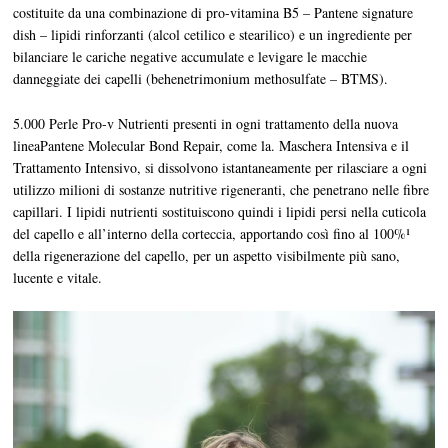
costituite da una combinazione di pro-vitamina B5 – Pantene signature
dish – lipidi rinforzanti (alcol cetilico e stearilico) e un ingrediente per
bilanciare le cariche negative accumulate e levigare le macchie
danneggiate dei capelli (behenetrimonium methosulfate – BTMS).
5.000 Perle Pro-v Nutrienti presenti in ogni trattamento della nuova
lineaPantene Molecular Bond Repair, come la. Maschera Intensiva e il
Trattamento Intensivo, si dissolvono istantaneamente per rilasciare a ogni
utilizzo milioni di sostanze nutritive rigeneranti, che penetrano nelle fibre
capillari. I lipidi nutrienti sostituiscono quindi i lipidi persi nella cuticola
del capello e all’interno della corteccia, apportando così fino al 100%¹
della rigenerazione del capello, per un aspetto visibilmente più sano,
lucente e vitale.