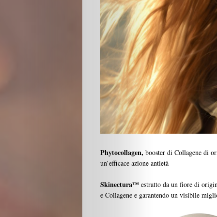
Beauty
Lifestyle
Fashion
Phytocollagen,
booster di Collagene di or
Travel
un’efficace azione antietà
People
Skinectura™
estratto da un fiore di origi
e Collagene e garantendo un visibile migli
Gourmet