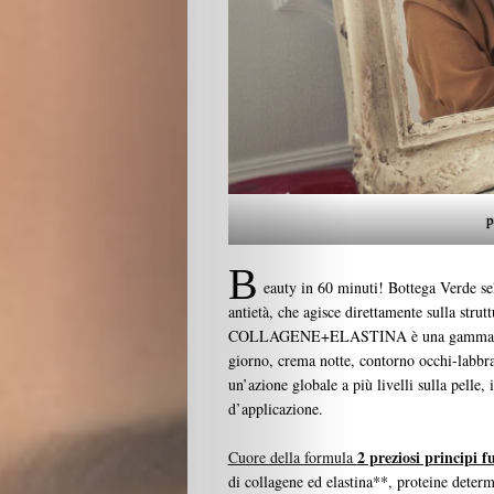
p
B
eauty in 60 minuti! Bottega Verde sele
antietà, che agisce direttamente sulla struttu
COLLAGENE+ELASTINA è una gamma comple
giorno, crema notte, contorno occhi-labbra, 
un’azione globale a più livelli sulla pelle, 
d’applicazione.
2 preziosi principi f
Cuore della formula
di collagene ed elastina**, proteine determin