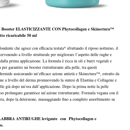
otte Booster ELASTICIZZANTE CON Phytocollagen e Skinectura™
etto ricaricabile 50 ml
fondente che agisce con efficacia testata* sfruttando il riposo notturno, il
tervenendo a livello strutturale per migliorare l’aspetto delle rughe e
 dalla prima applicazione. La formula è ricca in oli e burri vegetali e
 per garantire un booster ristrutturante alla pelle, tra questi
idermide assicurando un’efficace azione antietà e Skinectura™, estratto da
iene a livello del derma promuovendo la sintesi di Elastina e Collagene e
lle già dopo un’ora dall’applicazione. Dopo la prima notte la pelle
’uso prolungato garantisce un’azione ristrutturante. Formula vegana con il
 sera, dopo la detersione, massaggiando fino a completo assorbimento su
 e LABBRA ANTIRUGHE levigante con Phytocollagen e
o.