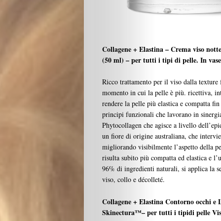
Collagene + Elastina – Crema viso n
(50 ml) – per tutti i tipi di pelle. In vas
Ricco trattamento per il viso dalla texture 
momento in cui la pelle è più. ricettiva, in
rendere la pelle più elastica e compatta fin
principi funzionali che lavorano in sinergia
Phytocollagen che agisce a livello dell’ep
un fiore di origine australiana, che interv
migliorando visibilmente l’aspetto della pe
risulta subito più compatta ed elastica e l
96% di ingredienti naturali, si applica la
viso, collo e décolleté.
Collagene + Elastina Contorno occhi
Skinectura™– per tutti i tipidi pelle Vis