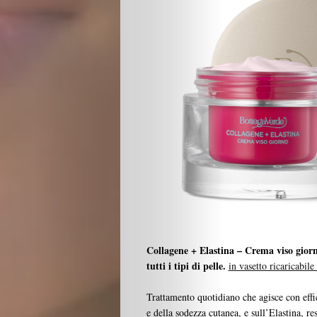
Design
Chi
Siamo
I
Partner
Search
Collagene + Elastina – Crema viso gior
tutti i tipi di pelle.
in vasetto ricaricabile
Trattamento quotidiano che agisce con effica
e della sodezza cutanea, e sull’Elastina, resp