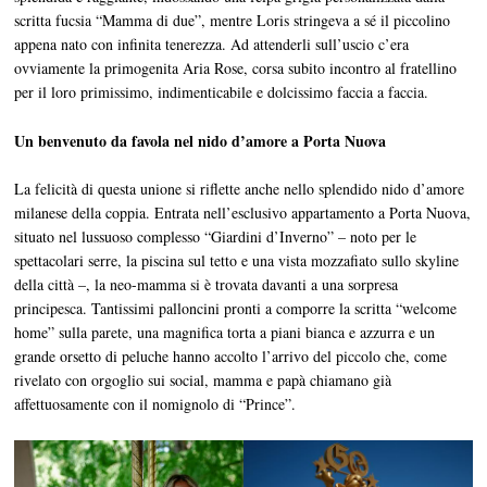
scritta fucsia “Mamma di due”, mentre Loris stringeva a sé il piccolino
appena nato con infinita tenerezza. Ad attenderli sull’uscio c’era
ovviamente la primogenita Aria Rose, corsa subito incontro al fratellino
per il loro primissimo, indimenticabile e dolcissimo faccia a faccia.
Un benvenuto da favola nel nido d’amore a Porta Nuova
La felicità di questa unione si riflette anche nello splendido nido d’amore
milanese della coppia. Entrata nell’esclusivo appartamento a Porta Nuova,
situato nel lussuoso complesso “Giardini d’Inverno” – noto per le
spettacolari serre, la piscina sul tetto e una vista mozzafiato sullo skyline
della città –, la neo-mamma si è trovata davanti a una sorpresa
principesca. Tantissimi palloncini pronti a comporre la scritta “welcome
home” sulla parete, una magnifica torta a piani bianca e azzurra e un
grande orsetto di peluche hanno accolto l’arrivo del piccolo che, come
rivelato con orgoglio sui social, mamma e papà chiamano già
affettuosamente con il nomignolo di “Prince”.