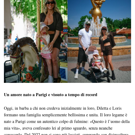
Un amore nato a Parigi e vissuto a tempo di record
Oggi, in barba a chi non credeva inizialmente in loro, Diletta e Loris
formano una famiglia semplicemente bellissima e unita. Il loro legame è
nato a Parigi come un autentico colpo di fulmine: «Questo è l’uomo della
mia vita», aveva confessato lei al primo sguardo, senza neanche
conoscerlo. Dal 2022 non si sono più lasciati, superando con disinvoltura