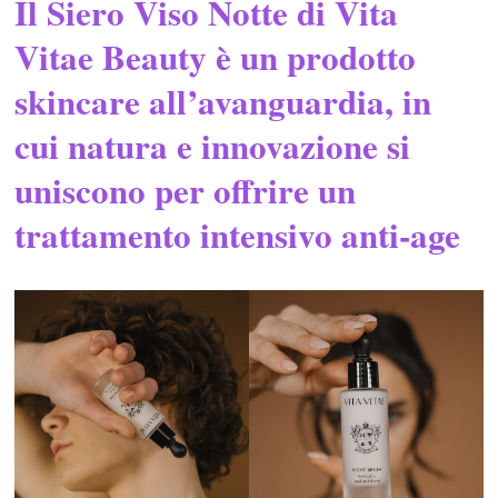
Il Siero Viso Notte di Vita
Vitae Beauty è un prodotto
skincare all’avanguardia, in
cui natura e innovazione si
uniscono per offrire un
trattamento intensivo anti-age