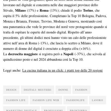
lavorano nel digitale si concentra nelle due maggiori province dello
Milano
Roma
Torino
Stivale,
(17%) e
(13%); chiude il podio
, che
ospita il 5% delle professioniste. Completano la Top 10 Bologna, Padova,
Monza e Brianza, Firenze, Treviso, Modena e Genova, mostrando così
una panoramica che vede le province del nord vere protagoniste quando si
tratta di ospitare le esperte del mondo digital. Rispetto all’anno
precedente, gli ultimi dodici mesi hanno visto un calo delle professioniste
attive nell’area di Roma (-13%), che lascia lo scettro a Milano, dove il
numero di donne del digital è cresciuto a doppia cifra (+16%).
decrescita maggiore
Napoli
La
si registra però a
(-37%), che scivola al
quindicesimo posto e nel 2024 abbandona così la Top 10.
Leggi anche:
La cucina italiana in un click: i piatti top delle 20 regioni
DESIGN
DIGITALI: MESTIERI
DONNE
FASHION
FASHION LIFE
FASHION LIFE WEB
FASHIONLIFE
LAVORO
MARKETING DIGITALE
PROFESSIONI
PRONTOPRO