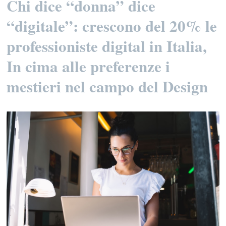
Chi dice “donna” dice
“digitale”: crescono del 20% le
professioniste digital in Italia,
In cima alle preferenze i
mestieri nel campo del Design