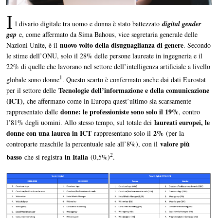
I
l divario digitale tra uomo e donna è stato battezzato
digital gender
gap
e, come affermato da Sima Bahous, vice segretaria generale delle
nuovo volto della disuguaglianza di genere
Nazioni Unite, è il
. Secondo
le stime dell’ONU, solo il 28% delle persone laureate in ingegneria e il
22% di quelle che lavorano nel settore dell’intelligenza artificiale a livello
1
globale sono donne
. Questo scarto è confermato anche dai dati Eurostat
Tecnologie dell’informazione e della comunicazione
per il settore delle
(ICT)
, che affermano come in Europa quest’ultimo sia scarsamente
donne: le professioniste sono solo il 19%
rappresentato dalle
, contro
laureati europei, le
l’81% degli uomini. Allo stesso tempo, sul totale dei
donne con una laurea in ICT
2%
rappresentano solo il
(per la
valore più
controparte maschile la percentuale sale all’8%), con il
2
basso
in Italia
che si registra
(0,5%)
.