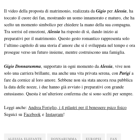
Il video della proposta di matrimonio, realizzata da
Gigio
per
Alessia
, ha
toccato il cuore dei fan, mostrando un uomo innamorato e maturo, che ha
scelto un momento simbolico per chiedere la mano della sua compagna.
Tra sorrisi ed emozioni,
Alessia
ha risposto di sì, dando inizio ai
preparativi per il matrimonio. Questo gesto romantico rappresenta solo
l’ultimo capitolo di una storia d’amore che si è sviluppata nel tempo e ora
prosegue verso un futuro insieme, mentre costruiscono una famiglia.
Gigio Donnarumma
, supportato in ogni momento da
Alessia
, vive non
solo una carriera brillante, ma anche una vita privata serena, con
Parigi
a
fare da cornice al loro amore. Sebbene non sia stata ancora resa pubblica
la data delle nozze, i due hanno già avviato i preparativi con grande
entusiasmo. Questa è un’ulteriore conferma che si sono scelti per sempre.
Leggi anche:
Andrea Foriglio, i 4 pilastri per il benessere psico fisico
Seguici su
Facebook
e
Instagram
!
ALESSIA ELEFANTE
DONNARUMMA
EUROPEI
FAN