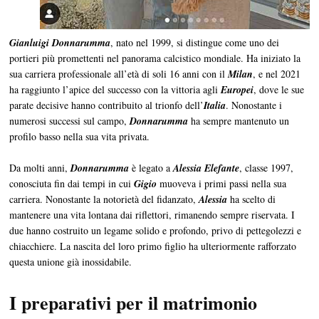
Gianluigi Donnarumma
, nato nel 1999, si distingue come uno dei
portieri più promettenti nel panorama calcistico mondiale. Ha iniziato la
sua carriera professionale all’età di soli 16 anni con il
Milan
, e nel 2021
ha raggiunto l’apice del successo con la vittoria agli
Europei
, dove le sue
parate decisive hanno contribuito al trionfo dell’
Italia
. Nonostante i
numerosi successi sul campo,
Donnarumma
ha sempre mantenuto un
profilo basso nella sua vita privata.
Da molti anni,
Donnarumma
è legato a
Alessia Elefante
, classe 1997,
conosciuta fin dai tempi in cui
Gigio
muoveva i primi passi nella sua
carriera. Nonostante la notorietà del fidanzato,
Alessia
ha scelto di
mantenere una vita lontana dai riflettori, rimanendo sempre riservata. I
due hanno costruito un legame solido e profondo, privo di pettegolezzi e
chiacchiere. La nascita del loro primo figlio ha ulteriormente rafforzato
questa unione già inossidabile.
I preparativi per il matrimonio