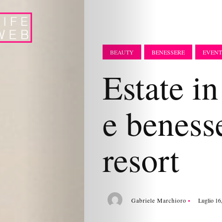
BEAUTY
BENESSERE
EVENT
Estate in
e benesse
resort
Gabriele Marchioro
Luglio 16