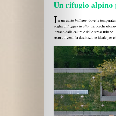
Un rifugio alpino 
I
n un’estate
bollente
, dove le temperatur
voglia di
fuggire in alto
, tra boschi silenzi
lontano dalla calura e dallo stress urbano 
resort
diventa la destinazione ideale per c