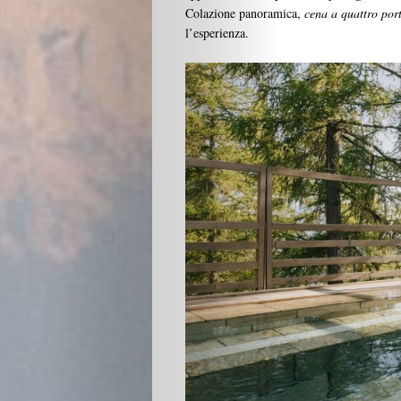
Colazione panoramica,
cena a quattro por
l’esperienza.
Beauty
Lifestyle
Fashion
Travel
People
Gourmet
Design
Chi