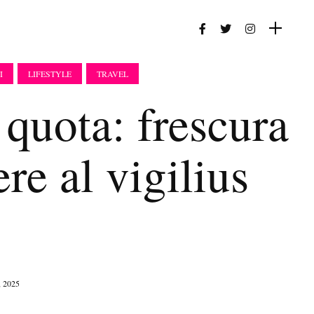
I
LIFESTYLE
TRAVEL
 quota: frescura
re al vigilius
, 2025