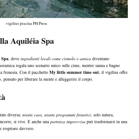
vigilius piscina PH Press
lla Aquiléia Spa
a Spa
, dove
ingredienti locali come cirmolo e arnica
diventano
anoramica regala uno scenario unico sulle cime, mentre sauna e bagno
My little summer time out
lla frenesia. Con il pacchetto
, il vigilius offre
o
, pensato per liberare la mente e alleggerire il corpo.
tà
ate diversa:
niente caos, niente programmi frenetici
, solo natura,
incorre, si vive. E anche una
partenza improvvisa
può trasformarsi in una
 e respirare davvero.