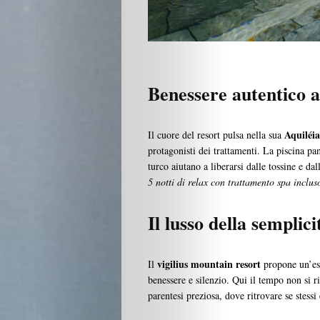
Siamo
I
Benessere autentico a
Partner
Aquiléi
Il cuore del resort pulsa nella sua
protagonisti dei trattamenti. La piscina p
Search
turco aiutano a liberarsi dalle tossine e da
5 notti di relax con trattamento spa inclus
Il lusso della semplici
vigilius mountain resort
Il
propone un’est
benessere e silenzio. Qui il tempo non si r
parentesi preziosa, dove ritrovare se stessi