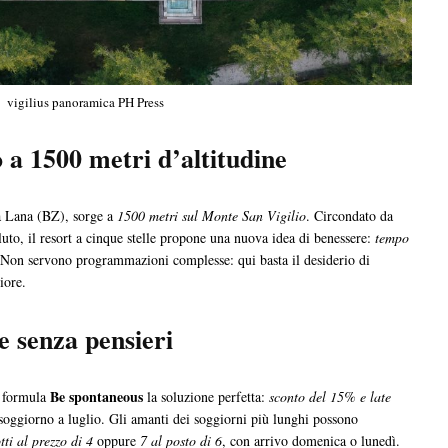
vigilius panoramica PH Press
o a 1500 metri d’altitudine
da Lana (BZ), sorge a
1500 metri sul Monte San Vigilio
. Circondato da
luto, il resort a cinque stelle propone una nuova idea di benessere:
tempo
 Non servono programmazioni complesse: qui basta il desiderio di
iore.
e senza pensieri
Be spontaneous
a formula
la soluzione perfetta:
sconto del 15% e late
soggiorno a luglio. Gli amanti dei soggiorni più lunghi possono
tti al prezzo di 4
oppure
7 al posto di 6
, con arrivo domenica o lunedì.