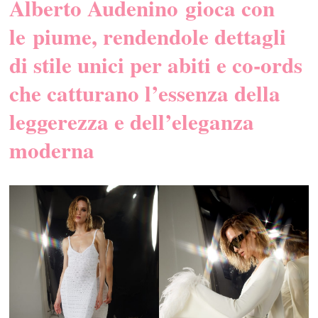
Alberto Audenino gioca con
le piume, rendendole dettagli
di stile unici per abiti e co-ords
che catturano l’essenza della
leggerezza e dell’eleganza
moderna