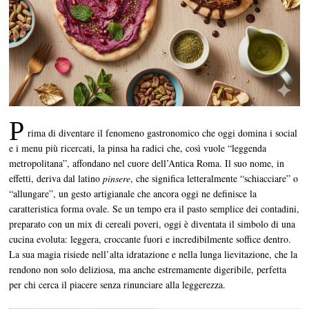
P
rima di diventare il fenomeno gastronomico che oggi domina i social
e i menu più ricercati, la pinsa ha radici che, così vuole “leggenda
metropolitana”, affondano nel cuore dell’Antica Roma. Il suo nome, in
effetti, deriva dal latino
pinsere
, che significa letteralmente “schiacciare” o
“allungare”, un gesto artigianale che ancora oggi ne definisce la
caratteristica forma ovale. Se un tempo era il pasto semplice dei contadini,
preparato con un mix di cereali poveri, oggi è diventata il simbolo di una
cucina evoluta: leggera, croccante fuori e incredibilmente soffice dentro.
La sua magia risiede nell’alta idratazione e nella lunga lievitazione, che la
rendono non solo deliziosa, ma anche estremamente digeribile, perfetta
per chi cerca il piacere senza rinunciare alla leggerezza.