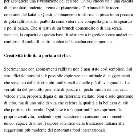
per accogliere una rivisitazione del celebre “Dubai chocolate”: una cascata
di cioccolato fondente, crema di pistacchio e l’irrinunciabile tocco
croccante del kataifi. Questo abbinamento trasforma la pinsa in un peccato
di gola raffinato, un piatto da condividere che conquista prima lo sguardo
e poi il palato. Che si tratti di un brunch domenicale o di una serata
speciale, la capacità di questa base di adattarsi a ingredienti così audaci ne
conferma il ruolo di piatto iconico della cucina contemporanea.
Creatività infinita a portata di click
Sperimentare con abbinamenti raffinati non è mai stato così semplice. Sul
sito ufficiale pinsami.it è possibile esplorare una miriade di suggerimenti
che spaziano dalle ricette più tradizionali a quelle più d’avanguardia. La
versatilità del prodotto permette di passare in pochi minuti da una cena
veloce a una proposta degna di un ristorante stellato. Non è solo questione
di cibo, ma di uno stile di vita che celebra la qualità e la bellezza di ciò
che portiamo in tavola. Ogni base è un’opportunità per esprimere la
propria creatività, rendendo ogni occasione di consumo un momento
unico, capace di unire il sapore autentico della tradizione italiana alle
suggestioni più moderne del panorama food internazionale.