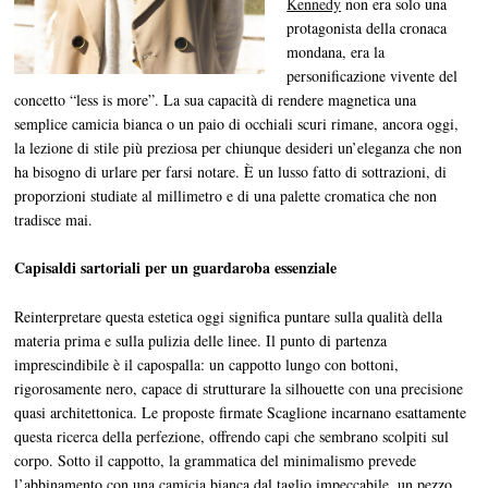
Kennedy
non era solo una
protagonista della cronaca
mondana, era la
personificazione vivente del
concetto “less is more”. La sua capacità di rendere magnetica una
semplice camicia bianca o un paio di occhiali scuri rimane, ancora oggi,
la lezione di stile più preziosa per chiunque desideri un’eleganza che non
ha bisogno di urlare per farsi notare. È un lusso fatto di sottrazioni, di
proporzioni studiate al millimetro e di una palette cromatica che non
tradisce mai.
Capisaldi sartoriali per un guardaroba essenziale
Reinterpretare questa estetica oggi significa puntare sulla qualità della
materia prima e sulla pulizia delle linee. Il punto di partenza
imprescindibile è il capospalla: un cappotto lungo con bottoni,
rigorosamente nero, capace di strutturare la silhouette con una precisione
quasi architettonica. Le proposte firmate Scaglione incarnano esattamente
questa ricerca della perfezione, offrendo capi che sembrano scolpiti sul
corpo. Sotto il cappotto, la grammatica del minimalismo prevede
l’abbinamento con una camicia bianca dal taglio impeccabile, un pezzo