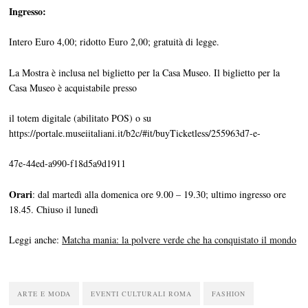
Ingresso:
Intero Euro 4,00; ridotto Euro 2,00; gratuità di legge.
La Mostra è inclusa nel biglietto per la Casa Museo. Il biglietto per la
Casa Museo è acquistabile presso
il totem digitale (abilitato POS) o su
https://portale.museiitaliani.it/b2c/#it/buyTicketless/255963d7-e-
47e-44ed-a990-f18d5a9d1911
Orari
: dal martedì alla domenica ore 9.00 – 19.30; ultimo ingresso ore
18.45. Chiuso il lunedì
Leggi anche:
Matcha mania: la polvere verde che ha conquistato il mondo
ARTE E MODA
EVENTI CULTURALI ROMA
FASHION