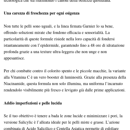
tecnologica che sta ridefinendo i canoni della bellezza quotidiana.
Una carezza di freschezza per ogni esigenza
Non tutte le pelli sono uguali, e la linea firmata Garnier lo sa bene,
offrendo soluzioni mirate che fondono efficacia e sensorialità. La
particolarità di queste formule risiede nella loro capacità di fondersi
istantaneamente con l’epidermide, garantendo fino a 48 ore di idratazione
profonda grazie a una texture ultra-leggera che non unge e non
appesantisce.
Per chi combatte contro il colorito spento e le piccole macchie, la variante
alla Vitamina C è un vero booster di luminosità. Grazie alla presenza della
Niacinamide, questa formula non solo illumina, ma uniforma l’incarnato
rendendolo visibilmente più fresco e levigato già dalle prime applicazioni.
Addio imperfezioni e pelle lucida
Se il tuo obiettivo è tenere a bada le zone lucide e minimizzare i pori, la
versione Salicylic è l’alleata ideale per le pelli miste e grasse. L’azione
combinata di Acido Salicilico e Centella Asiatica permette di esfoliare