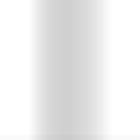
Travel
People
Gourmet
Design
Chi
Siamo
I
Partner