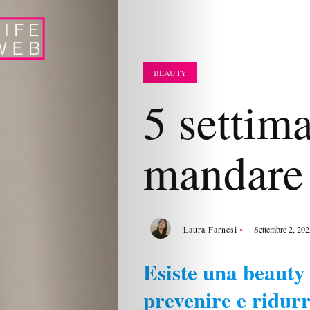
BEAUTY
5 settim
mandare 
Laura Farnesi
Settembre 2, 202
Esiste una beauty
prevenire e ridur