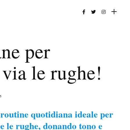
ane per
via le rughe!
5
 routine quotidiana ideale per
re le rughe, donando tono e