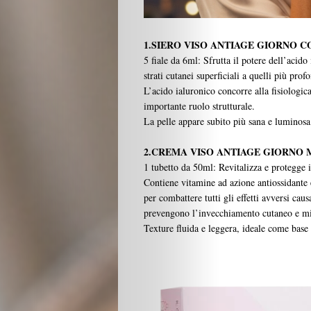
1.SIERO VISO ANTIAGE GIORNO C
5 fiale da 6ml: Sfrutta il potere dell’acido
strati cutanei superficiali a quelli più profo
L’acido ialuronico concorre alla fisiologic
importante ruolo strutturale.
Beauty
La pelle appare subito più sana e luminosa
Lifestyle
2.CREMA VISO ANTIAGE GIORNO 
1 tubetto da 50ml: Revitalizza e protegge 
Contiene vitamine ad azione antiossidante e 
Fashion
per combattere tutti gli effetti avversi ca
prevengono l’invecchiamento cutaneo e mig
Travel
Texture fluida e leggera, ideale come base 
People
Gourmet