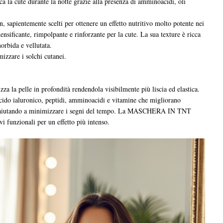
ca la cute durante la notte grazie alla presenza di amminoacidi, oli
, sapientemente scelti per ottenere un effetto nutritivo molto potente nei
densificante, rimpolpante e rinforzante per la cute. La sua texture è ricca
morbida e vellutata.
mizzare i solchi cutanei.
zza la pelle in profondità rendendola visibilmente più liscia ed elastica.
acido ialuronico, peptidi, amminoacidi e vitamine che migliorano
 ed aiutando a minimizzare i segni del tempo. La MASCHERA IN TNT
vi funzionali per un effetto più intenso.