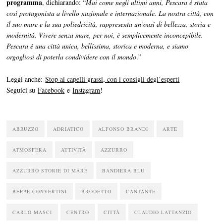
programma
, dichiarando: “
Mai come negli ultimi anni, Pescara è stata
così protagonista a livello nazionale e internazionale. La nostra città, con
il suo mare e la sua poliedricità, rappresenta un’oasi di bellezza, storia e
modernità. Vivere senza mare, per noi, è semplicemente inconcepibile.
Pescara è una città unica, bellissima, storica e moderna, e siamo
orgogliosi di poterla condividere con il mondo
.”
Leggi anche:
Stop ai capelli grassi, con i consigli degl’esperti
Seguici su
Facebook
e
Instagram
!
ABRUZZO
ADRIATICO
ALFONSO BRANDI
ARTE
ATMOSFERA
ATTIVITÀ
AZZURRO
AZZURRO STORIE DI MARE
BANDIERA BLU
BEPPE CONVERTINI
BRODETTO
CANTANTE
CARLO MASCI
CENTRO
CITTÀ
CLAUDIO LATTANZIO