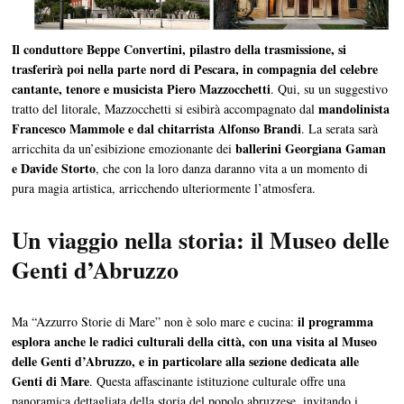
Il conduttore Beppe Convertini, pilastro della trasmissione, si
trasferirà poi nella parte nord di Pescara, in compagnia del celebre
cantante, tenore e musicista Piero Mazzocchetti
. Qui, su un suggestivo
mandolinista
tratto del litorale, Mazzocchetti si esibirà accompagnato dal
Francesco Mammole e dal chitarrista Alfonso Brandi
. La serata sarà
ballerini Georgiana Gaman
arricchita da un’esibizione emozionante dei
e Davide Storto
, che con la loro danza daranno vita a un momento di
pura magia artistica, arricchendo ulteriormente l’atmosfera.
Un viaggio nella storia: il Museo delle
Genti d’Abruzzo
il programma
Ma “Azzurro Storie di Mare” non è solo mare e cucina:
esplora anche le radici culturali della città, con una visita al Museo
delle Genti d’Abruzzo, e in particolare alla sezione dedicata alle
Genti di Mare
. Questa affascinante istituzione culturale offre una
panoramica dettagliata della storia del popolo abruzzese, invitando i