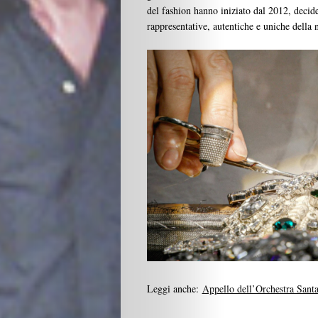
Chi
del fashion hanno iniziato dal 2012, deciden
rappresentative, autentiche e uniche della n
Siamo
I
Partner
Search
Leggi anche:
Appello dell’Orchestra Santa