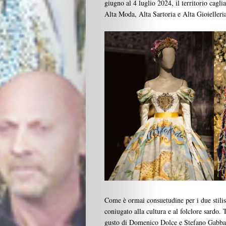
giugno al 4 luglio 2024, il territorio cagli
Alta Moda, Alta Sartoria e Alta Gioieller
Beauty
Lifestyle
Fashion
Travel
People
Gourmet
Come è ormai consuetudine per i due stilist
Design
coniugato alla cultura e al folclore sardo. T
gusto di Domenico Dolce e Stefano Gabbana