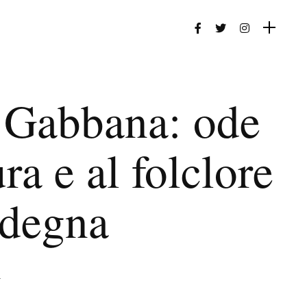
 Gabbana: ode
ura e al folclore
rdegna
4