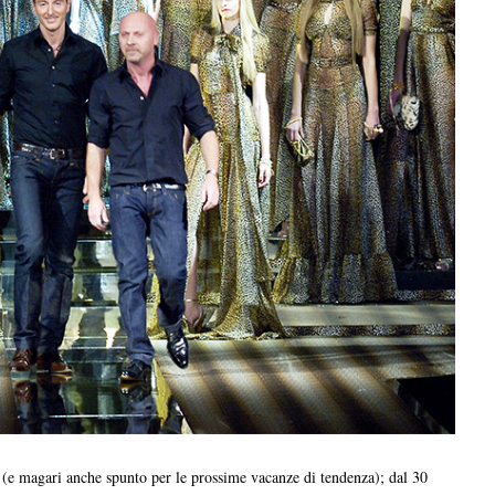
 (e magari anche spunto per le prossime vacanze di tendenza); dal 30