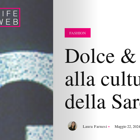
FASHION
Dolce &
alla cult
della Sa
Laura Farnesi
Maggio 22, 202