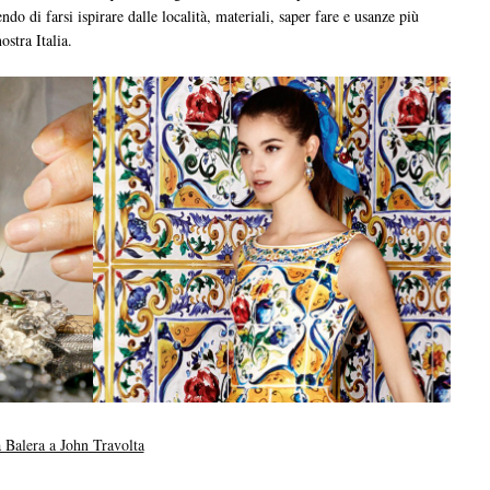
do di farsi ispirare dalle località, materiali, saper fare e usanze più
ostra Italia.
 Balera a John Travolta