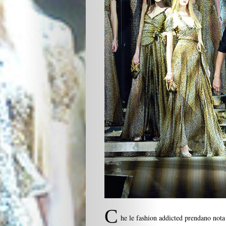
C
he le fashion addicted prendano nota