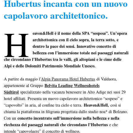
Hubertus incanta con un nuovo
capolavoro architettonico.
H
eaven&Hell è il nome della SPA “sospesa”. Un’opera
architettonica con il cielo sopra, la terra sotto, e
dentro la pace dei sensi. Innovativo concetto di
bellezza con l’immersione totale nei paesaggi naturali
che circondano l’Hubertus tra le valli, gli altopiani e le cime delle
Alpi e delle Dolomiti Patrimonio Mondiale Unesco.
A partire da maggio l’
Alpin Panorama Hotel Hubertus
di Valdaora,
Belvita Leading Wellnesshotels
appartenente al Gruppo
Südtirol
specializzato nella vacanza benessere in Alto Adige nei suoi 29
hotel affiliati. Presenta un nuovo capolavoro architettonico “sospeso” e
Heaven&Hell,
“capovolto” in aria, al confine tra cielo e terra.
così si
chiama la piattaforma in filigrana progettata dallo studio noa* di Bolzano.
concetto incentrato sull’immersione nella bellezza e nella
Con un
ricchezza dei paesaggi naturali che circondano l’Hubertus
e che
intende “capovolgere” il concetto di wellness.