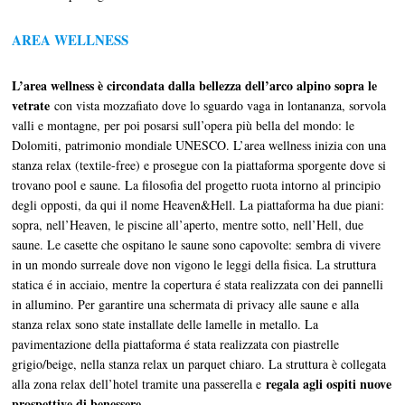
AREA WELLNESS
L’area wellness è circondata dalla bellezza dell’arco alpino sopra le
vetrate
con vista mozzafiato dove lo sguardo vaga in lontananza, sorvola
valli e montagne, per poi posarsi sull’opera più bella del mondo: le
Dolomiti, patrimonio mondiale UNESCO. L’area wellness inizia con una
stanza relax (textile-free) e prosegue con la piattaforma sporgente dove si
trovano pool e saune. La filosofia del progetto ruota intorno al principio
degli opposti, da qui il nome Heaven&Hell. La piattaforma ha due piani:
sopra, nell’Heaven, le piscine all’aperto, mentre sotto, nell’Hell, due
saune. Le casette che ospitano le saune sono capovolte: sembra di vivere
in un mondo surreale dove non vigono le leggi della fisica. La struttura
statica é in acciaio, mentre la copertura é stata realizzata con dei pannelli
in allumino. Per garantire una schermata di privacy alle saune e alla
stanza relax sono state installate delle lamelle in metallo. La
pavimentazione della piattaforma é stata realizzata con piastrelle
grigio/beige, nella stanza relax un parquet chiaro. La struttura è collegata
regala agli ospiti nuove
alla zona relax dell’hotel tramite una passerella e
prospettive di benessere
.