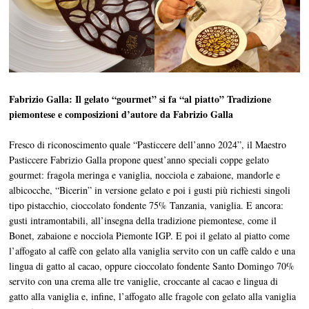
Fabrizio Galla: Il gelato “gourmet” si fa “al piatto”
Tradizione
piemontese e composizioni d’autore da Fabrizio Galla
Fresco di riconoscimento quale “Pasticcere dell’anno 2024”, il Maestro
Pasticcere Fabrizio Galla propone quest’anno speciali coppe gelato
gourmet: fragola meringa e vaniglia, nocciola e zabaione, mandorle e
albicocche, “Bicerin” in versione gelato e poi i gusti più richiesti singoli
tipo pistacchio, cioccolato fondente 75% Tanzania, vaniglia. E ancora:
gusti intramontabili, all’insegna della tradizione piemontese, come il
Bonet, zabaione e nocciola Piemonte IGP. E poi il gelato al piatto come
l’affogato al caffè con gelato alla vaniglia servito con un caffè caldo e una
lingua di gatto al cacao, oppure cioccolato fondente Santo Domingo 70%
servito con una crema alle tre vaniglie, croccante al cacao e lingua di
gatto alla vaniglia e, infine, l’affogato alle fragole con gelato alla vaniglia