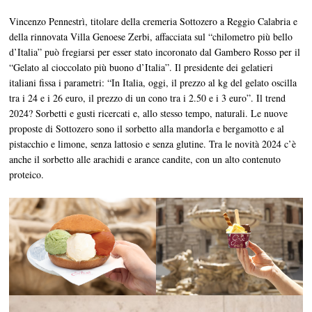
Vincenzo Pennestrì, titolare della cremeria Sottozero a Reggio Calabria e
della rinnovata Villa Genoese Zerbi, affacciata sul “chilometro più bello
d’Italia” può fregiarsi per esser stato incoronato dal Gambero Rosso per il
“Gelato al cioccolato più buono d’Italia”. Il presidente dei gelatieri
italiani fissa i parametri: “In Italia, oggi, il prezzo al kg del gelato oscilla
tra i 24 e i 26 euro, il prezzo di un cono tra i 2.50 e i 3 euro”. Il trend
2024? Sorbetti e gusti ricercati e, allo stesso tempo, naturali. Le nuove
proposte di Sottozero sono il sorbetto alla mandorla e bergamotto e al
pistacchio e limone, senza lattosio e senza glutine. Tra le novità 2024 c’è
anche il sorbetto alle arachidi e arance candite, con un alto contenuto
proteico.