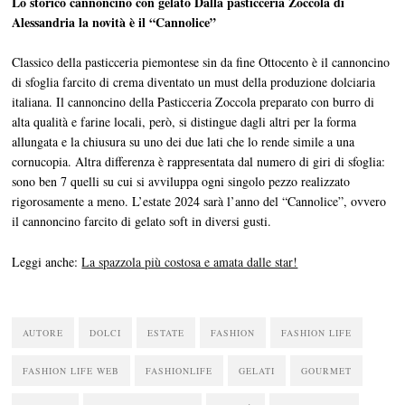
Lo storico cannoncino con gelato
Dalla pasticceria Zoccola di
Alessandria la novità è il “Cannolice”
Classico della pasticceria piemontese sin da fine Ottocento è il cannoncino
di sfoglia farcito di crema diventato un must della produzione dolciaria
italiana. Il cannoncino della Pasticceria Zoccola preparato con burro di
alta qualità e farine locali, però, si distingue dagli altri per la forma
allungata e la chiusura su uno dei due lati che lo rende simile a una
cornucopia. Altra differenza è rappresentata dal numero di giri di sfoglia:
sono ben 7 quelli su cui si avviluppa ogni singolo pezzo realizzato
rigorosamente a meno. L’estate 2024 sarà l’anno del “Cannolice”, ovvero
il cannoncino farcito di gelato soft in diversi gusti.
Leggi anche:
La spazzola più costosa e amata dalle star!
AUTORE
DOLCI
ESTATE
FASHION
FASHION LIFE
FASHION LIFE WEB
FASHIONLIFE
GELATI
GOURMET