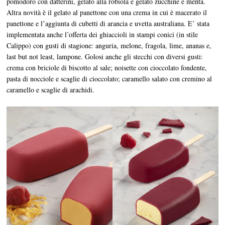
pomodoro con datterini, gelato alla robiola e gelato zucchine e menta.
Altra novità è il gelato al panettone con una crema in cui è macerato il
panettone e l’aggiunta di cubetti di arancia e uvetta australiana. E’ stata
implementata anche l’offerta dei ghiaccioli in stampi conici (in stile
Calippo) con gusti di stagione: anguria, melone, fragola, lime, ananas e,
last but not least, lampone. Golosi anche gli stecchi con diversi gusti:
crema con briciole di biscotto al sale; noisette con cioccolato fondente,
pasta di nocciole e scaglie di cioccolato; caramello salato con cremino al
caramello e scaglie di arachidi.