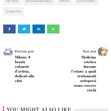
GRANITA
INSTAGRAMMABILI
NOVITÀ
PASTICCERIA
SORBETTO
Previous post
Next post
Milano: 8
Medicina
beauty
estetica
cofanetti
durante
d’artista,
l’estate: a quali
dedicati alla
trattamenti
città
sottoporsi
senza correre
rischi
YOU MIGHT ALSO LIKE