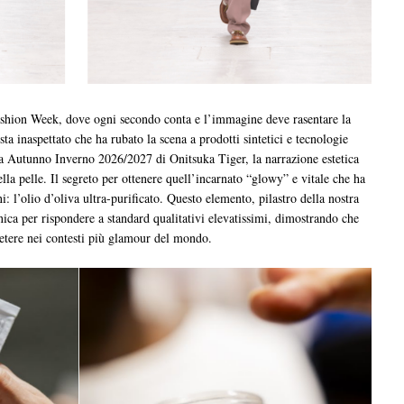
Fashion Week, dove ogni secondo conta e l’immagine deve rasentare la
ta inaspettato che ha rubato la scena a prodotti sintetici e tecnologie
ata Autunno Inverno 2026/2027 di Onitsuka Tiger, la narrazione estetica
ella pelle. Il segreto per ottenere quell’incarnato “glowy” e vitale che ha
ni: l’olio d’oliva ultra-purificato. Questo elemento, pilastro della nostra
cnica per rispondere a standard qualitativi elevatissimi, dimostrando che
etere nei contesti più glamour del mondo.