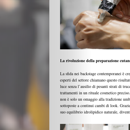
Beauty
Lifestyle
La rivoluzione della preparazione cutan
Fashion
La sfida nei backstage contemporanei è crea
esperti del settore chiamano questo risultat
luce senza l’ausilio di pesanti strati di tr
Travel
trattamenti in un rituale cosmetico preciso
non è solo un omaggio alla tradizione umbr
People
sottoposte a continui cambi di look. Grazie 
suo equilibrio idrolipidico naturale, divent
Gourmet