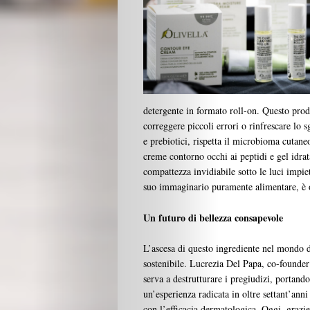
Design
Chi
Siamo
detergente in formato roll-on. Questo prodot
I
correggere piccoli errori o rinfrescare lo 
e prebiotici, rispetta il microbioma cutane
Partner
creme contorno occhi ai peptidi e gel idrata
compattezza invidiabile sotto le luci impiet
suo immaginario puramente alimentare, è 
Search
Un futuro di bellezza consapevole
L’ascesa di questo ingrediente nel mondo d
sostenibile. Lucrezia Del Papa, co-founder 
serva a destrutturare i pregiudizi, portand
un’esperienza radicata in oltre settant’anni
con l’efficacia dermatologica. Oggi, grazie