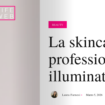
BEAUTY
La skinc
professi
illuminat
Laura Farnesi
Marzo 5, 2026