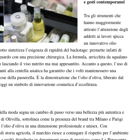
e gesti contemporanei
Tra gli strumenti che
hanno maggiormente
attirato l’attenzione degli
addetti ai lavori spicca
un innovativo olio
to sintetizza l’esigenza di rapidità del backstage: permette infatti di
sguardo con una precisione chirurgica. La formula, arricchita da squalano
o lasciando il viso nutrito ma mai appesantito. Accanto a questo, l’uso di
nti alla centella asiatica ha garantito che i volti mantenessero una
ose della passerella. È la dimostrazione che l’olio d’oliva, liberato dal
oggi un simbolo di innovazione cosmetica d’eccellenza.
ella moda segna un cambio di passo verso una bellezza più autentica e
di Olivella, sottolinea come la presenza del brand tra Milano e Parigi
o l’olio d’oliva in una dimensione professionale e unisex. Con
 di storia agricola, il marchio riesce a coniugare il rispetto per l’ambiente
 a realtà distribuite in department store di prestigio come La Rinascente,