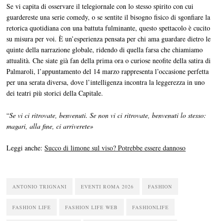
Se vi capita di osservare il telegiornale con lo stesso spirito con cui
guardereste una serie comedy, o se sentite il bisogno fisico di sgonfiare la
retorica quotidiana con una battuta fulminante, questo spettacolo è cucito
su misura per voi. È un’esperienza pensata per chi ama guardare dietro le
quinte della narrazione globale, ridendo di quella farsa che chiamiamo
attualità. Che siate già fan della prima ora o curiose neofite della satira di
Palmaroli, l’appuntamento del 14 marzo rappresenta l’occasione perfetta
per una serata diversa, dove l’intelligenza incontra la leggerezza in uno
dei teatri più storici della Capitale.
“
Se vi ci ritrovate, benvenuti. Se non vi ci ritrovate, benvenuti lo stesso:
magari, alla fine, ci arriverete»
Leggi anche:
Succo di limone sul viso? Potrebbe essere dannoso
ANTONIO TRIGNANI
EVENTI ROMA 2026
FASHION
FASHION LIFE
FASHION LIFE WEB
FASHIONLIFE