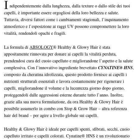
I
ndipendentemente dalla lunghezza, dalla texture o dallo stile dei tuoi
capelli, è importante essere orgogliosi della loro bellezza e salute.
Tuttavia, diversi fattori come i cambiamenti stagionali, l’inquinamento
atmosferico e l’esposizione ai raggi UV possono compromettere la loro
vitalità, rendendoli opachi e fragili.
La formula di
ABSOLOGY
® Healthy & Glowy Hair è stata
appositamente rinnovata per donare ai capelli la vitalità perduta,
prendendosi cura del cuoio capelluto e migliorandone l’aspetto e la salute
complessiva. Con l’innovativo ingrediente brevettato
CYNATINE® HNS
,
composto da cheratina idrolizzata, questo prodotto fornisce ai capelli i
nutrienti strutturali essenziali e lavora costantemente per rigenerare i
capelli, migliorandone il volume e la lucentezza giorno dopo giorno,
proteggendoli dalle aggressioni esterne durante tutto l’anno. Inoltre,
grazie alla sua nuova formulazione, da ora Healthy & Glowy Hair è
possibile assumerlo in combo con Stop & Grow Hair – altra referenza
hair del brand – per agire a livello globale sui capelli.
Healthy & Glowy Hair è ideale per capelli spenti, sfibrati, secchi, cuoio
capelluto irritato e capelli colorati. Cynatine® HNS è un rivoluzionario