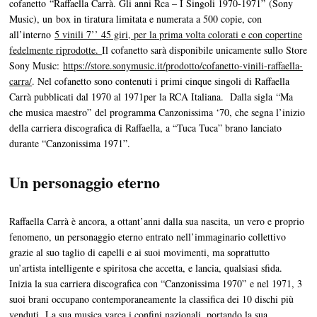
cofanetto “Raffaella Carrà. Gli anni Rca – I Singoli 1970-1971” (Sony
Music), un box in tiratura limitata e numerata a 500 copie, con
all’interno
5 vinili 7’’ 45 giri, per la prima volta colorati e con copertine
fedelmente riprodotte.
Il cofanetto sarà disponibile unicamente sullo Store
Sony Music:
https://store.sonymusic.it/prodotto/cofanetto-vinili-raffaella-
carra/
. Nel cofanetto sono contenuti i primi cinque singoli di Raffaella
Carrà pubblicati dal 1970 al 1971per la RCA Italiana. Dalla sigla “Ma
che musica maestro” del programma Canzonissima ‘70, che segna l’inizio
della carriera discografica di Raffaella, a “Tuca Tuca” brano lanciato
durante “Canzonissima 1971”.
Un personaggio eterno
Raffaella Carrà è ancora, a ottant’anni dalla sua nascita, un vero e proprio
fenomeno, un personaggio eterno entrato nell’immaginario collettivo
grazie al suo taglio di capelli e ai suoi movimenti, ma soprattutto
un’artista intelligente e spiritosa che accetta, e lancia, qualsiasi sfida.
Inizia la sua carriera discografica con “Canzonissima 1970” e nel 1971, 3
suoi brani occupano contemporaneamente la classifica dei 10 dischi più
venduti. La sua musica varca i confini nazionali, portando la sua