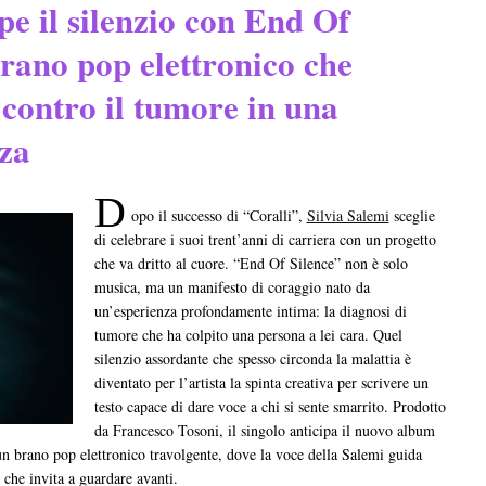
e il silenzio con End Of
brano pop elettronico che
 contro il tumore in una
za
D
opo il successo di “Coralli”,
Silvia Salemi
sceglie
di celebrare i suoi trent’anni di carriera con un progetto
che va dritto al cuore. “End Of Silence” non è solo
musica, ma un manifesto di coraggio nato da
un’esperienza profondamente intima: la diagnosi di
tumore che ha colpito una persona a lei cara. Quel
silenzio assordante che spesso circonda la malattia è
diventato per l’artista la spinta creativa per scrivere un
testo capace di dare voce a chi si sente smarrito. Prodotto
da Francesco Tosoni, il singolo anticipa il nuovo album
un brano pop elettronico travolgente, dove la voce della Salemi guida
o che invita a guardare avanti.