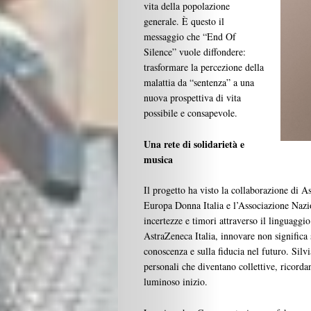
vita della popolazione
Travel
generale. È questo il
messaggio che “End Of
People
Silence” vuole diffondere:
trasformare la percezione della
Gourmet
malattia da “sentenza” a una
nuova prospettiva di vita
possibile e consapevole.
Design
Una rete di solidarietà e
Chi
musica
Il progetto ha visto la collaborazione di As
Siamo
Europa Donna Italia e l’Associazione Naz
incertezze e timori attraverso il linguagg
I
AstraZeneca Italia, innovare non significa
conoscenza e sulla fiducia nel futuro. Silv
Partner
personali che diventano collettive, ricorda
luminoso inizio.