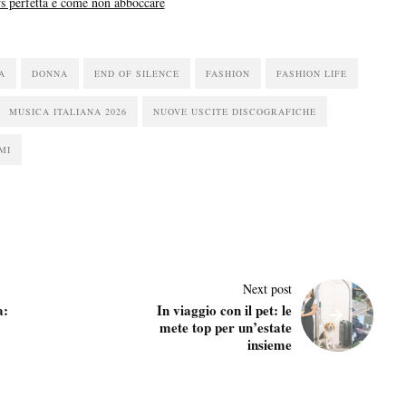
s perfetta e come non abboccare
A
DONNA
END OF SILENCE
FASHION
FASHION LIFE
MUSICA ITALIANA 2026
NUOVE USCITE DISCOGRAFICHE
MI
Next post
a:
In viaggio con il pet: le
mete top per un’estate
insieme