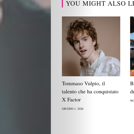
YOU MIGHT ALSO L
Tommaso Vulpio, il
B
talento che ha conquistato
d
X Factor
NO
GIUGNO 1, 2026