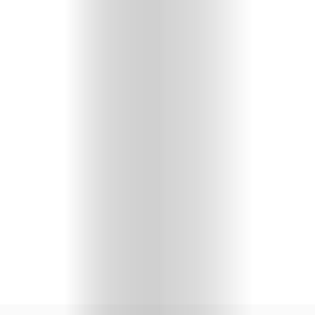
Travel
People
Gourmet
Design
Chi
Siamo
I
Partner