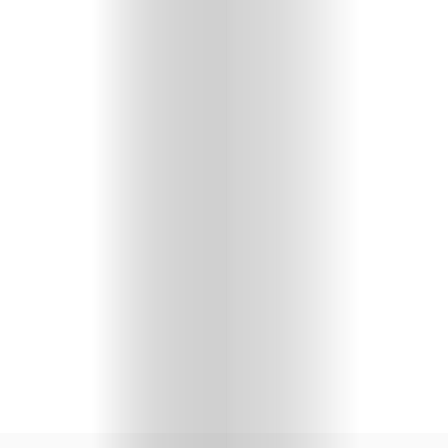
Travel
People
Gourmet
Design
Chi
Siamo
I
Partner