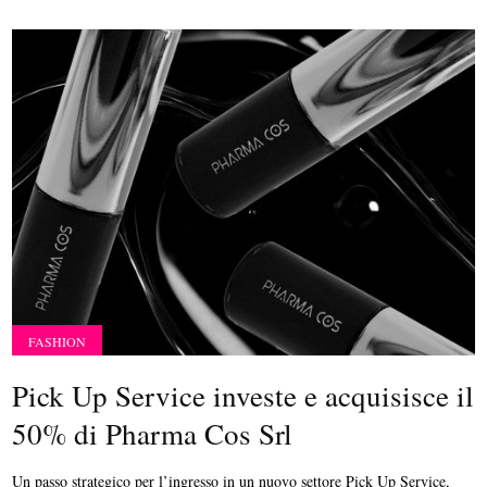
FASHION
Pick Up Service investe e acquisisce il
50% di Pharma Cos Srl
Un passo strategico per l’ingresso in un nuovo settore Pick Up Service,