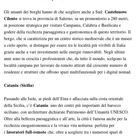
Castelnuovo
Gli amanti dei borghi hanno di che scegliere anche a Sud:
Cilento
si trova in provincia di Salerno, su un promontorio a 280 metri,
in posizione strategica per visitare Campania, Calabria e Basilicata e
godere della ricchezza paesaggistica e gastronomica di questo territorio. Il
borgo, che si caratterizza per un centro storico medioevale che è un museo
a cielo aperto, si distingue per essere tra le località più vivibili di Italia
grazie anche a vari investimenti nelle energie rinnovabili. Negli ultimi
anni sono in crescita i professionisti che, da tutto il mondo, scelgono la
località campana per lavorare da remoto attirati dal crescente numero di
residenze e strutture che offrono spazi multifunzionali per i digital nomad.
Catania (Sicilia)
Passando alle Isole, ai piedi dell’Etna e affacciata sulla costa orientale
Catania
della Sicilia, c’è
: uno dei centri più importanti del barocco
siciliano, con architetture dichiarate Patrimonio dell’Umanità UNESCO.
Oltre alla bellezza paesaggistica e all’arte, la città è famosa anche per la
ricchezza enogastronomica e la vivace vita notturna: perfetta per
lavoratori full-remote
i
che, oltre a scegliere tra i numerosi spazi di