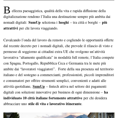
B
ellezza paesaggistica, qualità della vita e rapida diffusione della
digitalizzazione rendono l’Italia una destinazione sempre più ambita dai
SumUp
luoghi
più
nomadi digitali:
seleziona i
– tra città e borghi –
attrattivi
per chi lavora viaggiando.
Cavalcando l’onda del lavoro da remoto e cogliendo le opportunità offerte
dal recente decreto per i nomadi digitali, che prevede il rilascio di visto e
permesso di soggiorno ai cittadini extra UE che svolgono un’attività
lavorativa “altamente qualificata” in modalità full remote, l’Italia compete
con Spagna, Portogallo, Repubblica Ceca e Germania tra le mete più
ambite dai “lavoratori viaggiatori”. Forte della sua presenza sul territorio
italiano e del sostegno a commercianti, professionisti, piccoli imprenditori
e consumatori per offrire strumenti semplici, convenienti e adatti alle
SumUp
attività quotidiane,
– fintech attiva nel settore dei pagamenti
ha
digitali con soluzioni innovative per business di ogni dimensione –
individuato 10 città italiane fortemente attrattive
per chi desidera
stile di vita e lavorativo itinerante
abbracciare uno
.