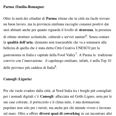
Parma (Emilia-Romagna)
Parma
Oltre la metà dei cittadini di
ritiene che in città sia facile trovare
un buon lavoro, ma la provincia emiliana raccoglie consensi positivi dai
sicurezza
suoi abitanti anche per quanto riguarda il livello di
, la presenza
6
di ottime strutture scolastiche, culturali e servizi sanitari
. Senza contare
qualità dell’aria
la
, elemento non trascurabile che va a sommarsi alla
bellezza di quella che è stata eletta Città Creativa UNESCO per la
7
gastronomia in Italia e capitale della Food Valley
. A Parma la tradizione
convive con l’innovazione: il capoluogo emiliano, infatti, è nella Top 10
8
delle province più cashless di Italia
.
Camogli (Liguria)
Per chi vuole evadere dalla città, al Nord Italia tra i borghi più consigliati
Camogli
per i nomadi digitali c’è
: affacciata sul Golfo Ligure, nota per le
sue case colorate, il porticciolo e il clima mite, è una destinazione
popolare non solo per i turisti, ma anche per chi intende vivere e lavorare
diversi spazi di coworking
sul mare. Oltre a offrire
in cui incontrare altri