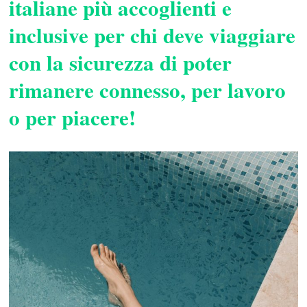
italiane più accoglienti e
inclusive per chi deve viaggiare
con la sicurezza di poter
rimanere connesso, per lavoro
o per piacere!