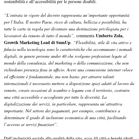
sostenibilità e all’accessibilità per le persone disabili.
“L’entrata in vigore del decreto rappresenta un’importante opportunità
per l’Italia. Il nostro Paese, ricco di cultura, bellezza e possibilità, ha
tutte le carte in regola per diventare una destinazione privilegiata per i
Umberto Zola,
lavoratori da remoto di tutto il mondo”,
commenta
Growth Marketing Lead di SumUp
.
“Flessibilità, stile di vita attivo e
fiducia nella tecnologia sono le caratteristiche che accomunano i nomadi
digitali, in genere persone under 40 che svolgono professioni legate al
mondo della consulenza, del marketing o della comunicazione, che non
richiedono presenza fissa in ufficio. Avere una connessione internet veloce
ed efficiente è fondamentale, ma non basta: per attrarre talenti
internazionali è necessario mettere a disposizione spazi adatti al lavoro da
remoto, creare occasioni di scambio e legame con il territorio, costruire
una città accessibile e accogliente per tutte le diversità. La
digitalizzazione dei servizi, in particolare, rappresenta un’attrattiva
importante. Nel settore dei pagamenti, per esempio, contribuisce a
determinare il grado di inclusione economica di una città, facilitando
l’accesso ai servizi finanziari”.
Dall’inclusività sociale alla qualità della vita, ecco 10 città e borghi ideali