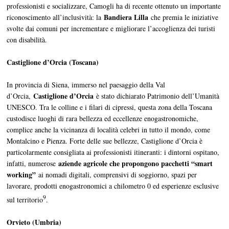
professionisti e socializzare, Camogli ha di recente ottenuto un importante
Bandiera Lilla
riconoscimento all’inclusività: la
che premia le iniziative
svolte dai comuni per incrementare e migliorare l’accoglienza dei turisti
con disabilità.
Castiglione d’Orcia (Toscana)
In provincia di Siena, immerso nel paesaggio della Val
Castiglione d’Orcia
d’Orcia,
è stato dichiarato Patrimonio dell’Umanità
UNESCO. Tra le colline e i filari di cipressi, questa zona della Toscana
custodisce luoghi di rara bellezza ed eccellenze enogastronomiche,
complice anche la vicinanza di località celebri in tutto il mondo, come
Montalcino e Pienza. Forte delle sue bellezze, Castiglione d’Orcia è
particolarmente consigliata ai professionisti itineranti: i dintorni ospitano,
aziende agricole che propongono pacchetti “smart
infatti, numerose
working”
ai nomadi digitali, comprensivi di soggiorno, spazi per
lavorare, prodotti enogastronomici a chilometro 0 ed esperienze esclusive
9
sul territorio
.
Orvieto (Umbria)