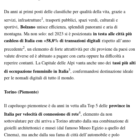
Da anni ai primi posti delle classifiche per qualità della vita, grazie a
1
servizi, infrastrutture
, trasporti pubblici, spazi verdi, culturali e
Bolzano
sportivi,
unisce efficienza, splendidi panorami e aria di
in testa alle città più
montagna. Ma non solo: nel 2023 si è posizionata
cashless di Italia con +58,8% di transazioni digitali
rispetto all’anno
2
precedente
, un elemento di forte attrattività per chi proviene da paesi con
valute diverse ed è abituato a pagare con carta oppure ha difficoltà a
tassi più alti
reperire contanti. La Capitale delle Alpi vanta anche uno dei
3
di occupazione femminile in Italia
, confermandosi destinazione ideale
per le nomadi digitali di tutto il mondo.
Torino (Piemonte)
province in
Il capoluogo piemontese è da anni in vetta alla Top 5 delle
4
Italia per velocità di connessione di rete
, elemento da non
sottovalutare per chi arriva a Torino attratto dalla sua combinazione di
gioielli architettonici e musei (dal famoso Museo Egizio a quello del
Cinema), ma anche dalla sua fama di città dell’automobile e polo