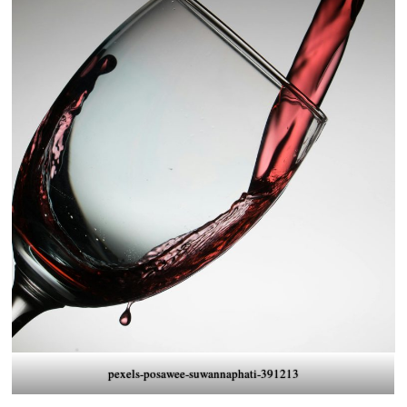
pexels-posawee-suwannaphati-391213