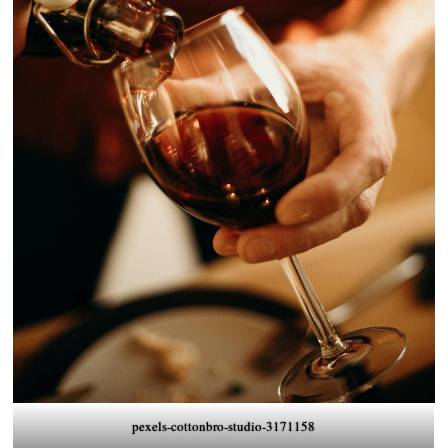
pexels-cottonbro-studio-3171158