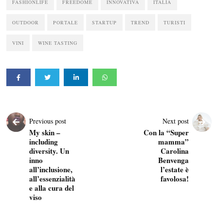
FASHIONLIFE
FREEDOME
INNOVATIVA
ITALIA
OUTDOOR
PORTALE
STARTUP
TREND
TURISTI
VINI
WINE TASTING
Previous post
Next post
My skin –
Con la “Super
including
mamma”
diversity. Un
Carolina
inno
Benvenga
all’inclusione,
l’estate è
all’essenzialità
favolosa!
e alla cura del
viso