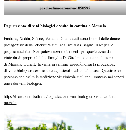
pexels-elina-sazonova-1850595
Degustazione di vini biologici e visita in cantina a Marsala
Fantasia, Nedda, Selene, Velata e Dida: questi sono i nomi delle donne
protagoniste della letteratura siciliana, scelti da Baglio DiAr per le
proprie etichette. Non poteva essere altrimenti per questa azienda
vinicola di proprietà della famiglia Di Girolamo, situata nel cuore
di Marsala. Durante la visita in cantina, approfondirai la produzione
di vino biologico certificato e degusterai i calici della casa. Questo è un
percorso che esalta la tradizione vitivinicola siciliana, immerso nei sapori
unici dei vini biologici.
https://freedome.it/attivita/degustazione-vini-biologici-visita-cantina-
marsala