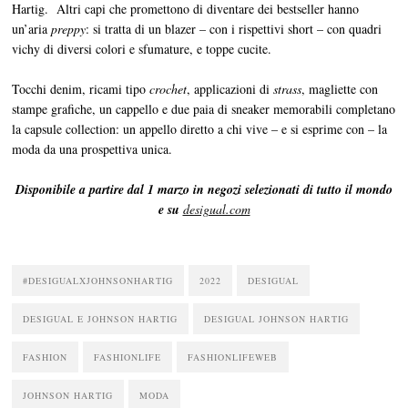
Hartig. Altri capi che promettono di diventare dei bestseller hanno
un’aria
preppy
: si tratta di un blazer – con i rispettivi short – con quadri
vichy di diversi colori e sfumature, e toppe cucite.
Tocchi denim, ricami tipo
crochet
, applicazioni di
strass
, magliette con
stampe grafiche, un cappello e due paia di sneaker memorabili completano
la capsule collection: un appello diretto a chi vive – e si esprime con – la
moda da una prospettiva unica.
Disponibile a partire dal 1 marzo in negozi selezionati
di tutto il mondo
e su
desigual.com
#DESIGUALXJOHNSONHARTIG
2022
DESIGUAL
DESIGUAL E JOHNSON HARTIG
DESIGUAL JOHNSON HARTIG
FASHION
FASHIONLIFE
FASHIONLIFEWEB
JOHNSON HARTIG
MODA