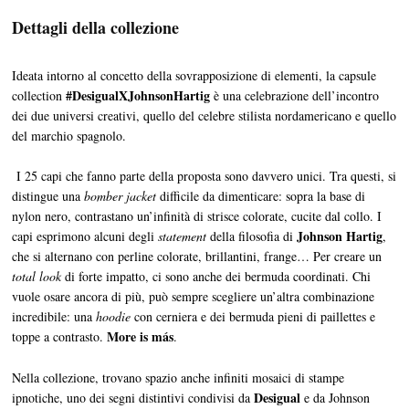
Dettagli della collezione
Ideata intorno al concetto della sovrapposizione di elementi, la capsule
#DesigualXJohnsonHartig
collection
è una celebrazione dell’incontro
dei due universi creativi, quello del celebre stilista nordamericano e quello
del marchio spagnolo.
I 25 capi che fanno parte della proposta sono davvero unici. Tra questi, si
distingue una
bomber jacket
difficile da dimenticare: sopra la base di
nylon nero, contrastano un’infinità di strisce colorate, cucite dal collo. I
Johnson Hartig
capi esprimono alcuni degli
statement
della filosofia di
,
che si alternano con perline colorate, brillantini, frange… Per creare un
total look
di forte impatto, ci sono anche dei bermuda coordinati. Chi
vuole osare ancora di più, può sempre scegliere un’altra combinazione
incredibile: una
hoodie
con cerniera e dei bermuda pieni di paillettes e
More is más
toppe a contrasto.
.
Nella collezione, trovano spazio anche infiniti mosaici di stampe
Desigual
ipnotiche, uno dei segni distintivi condivisi da
e da Johnson