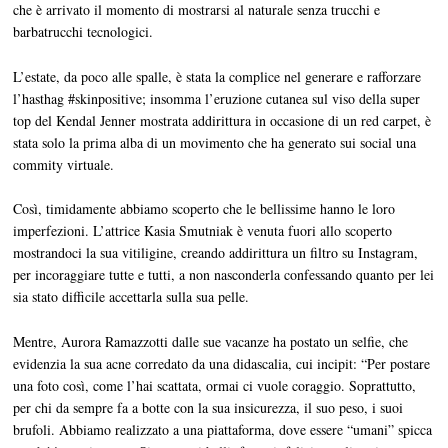
che è arrivato il momento di mostrarsi al naturale senza trucchi e
barbatrucchi tecnologici.
L’estate, da poco alle spalle, è stata la complice nel generare e rafforzare
l’hasthag #skinpositive; insomma l’eruzione cutanea sul viso della super
top del Kendal Jenner mostrata addirittura in occasione di un red carpet, è
stata solo la prima alba di un movimento che ha generato sui social una
commity virtuale.
Così, timidamente abbiamo scoperto che le bellissime hanno le loro
imperfezioni. L’attrice Kasia Smutniak è venuta fuori allo scoperto
mostrandoci la sua vitiligine, creando addirittura un filtro su Instagram,
per incoraggiare tutte e tutti, a non nasconderla confessando quanto per lei
sia stato difficile accettarla sulla sua pelle.
Mentre, Aurora Ramazzotti dalle sue vacanze ha postato un selfie, che
evidenzia la sua acne corredato da una didascalia, cui incipit: “Per postare
una foto così, come l’hai scattata, ormai ci vuole coraggio. Soprattutto,
per chi da sempre fa a botte con la sua insicurezza, il suo peso, i suoi
brufoli. Abbiamo realizzato a una piattaforma, dove essere “umani” spicca