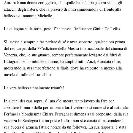
Aurora è una donna coraggiosa, alle spalle ha un’altra guerra vinta, gli
attacchi degli haters, che la presero di mira sminuendola di fronte alla
bellezza di mamma Michelle.
La ciliegina sulla torta, però, l’ha messa l’influencer Giulia De Lellis.
Sì, riesce a sempre a far parlare di sé e aver scoperto, qualche ora prima
del red carpet della 77°edizione della Mostra internazionale del cinema di
Venezia, che, le sue guance, sempre perfettamente levigate dai filtri di
Instagram, sono miniate da acne, ha stupito tutti. Anzi, è andata oltre,
mostrando la sua imperfezione ai flash, dove ha spiccato in mezzo alla
nuvola di tulle del suo abito.
La vera bellezza finalmente trionfa?
In alcuni dei casi sopra, sì, ma c’è ancora tanto lavoro da fare per
abbattere il muro della perfezione e farsi vedere così come si è al naturale.
Perfino la biondissima Chiara Ferragni si dimena a tal proposito, dalla sua
vacanza in Sardegna tra un post e l’altro non si è curata di nascondere la
sua buccia d’arancia fattale notare da un follower. La sua risposta, è stata