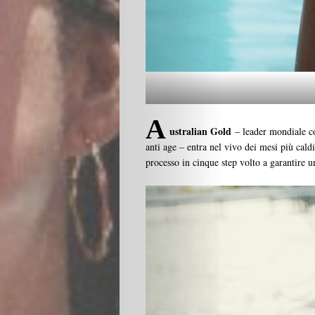
A
ustralian Gold
– leader mondiale con
anti age – entra nel vivo dei mesi più cal
processo in cinque step volto a garantire u