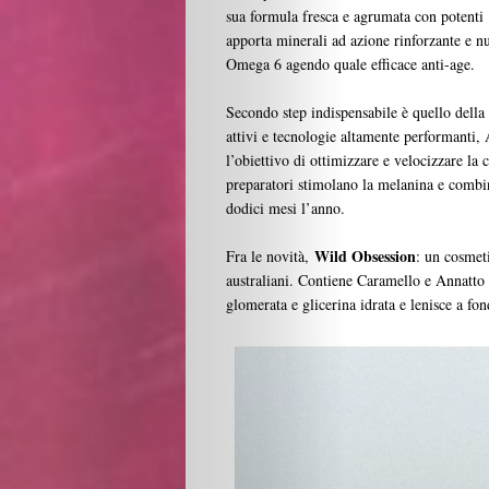
sua formula fresca e agrumata con potenti 
Design
apporta minerali ad azione rinforzante e n
Omega 6 agendo quale efficace anti-age.
Chi
Secondo step indispensabile è quello dell
attivi e tecnologie altamente performanti,
Siamo
l’obiettivo di ottimizzare e velocizzare la 
preparatori stimolano la melanina e combi
I
dodici mesi l’anno.
Partner
Wild Obsession
Fra le novità,
: un cosmeti
australiani. Contiene Caramello e Annatto
glomerata e glicerina idrata e lenisce a f
Search