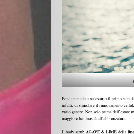
Beauty
Lifestyle
Fashion
Travel
Fondamentale e necessario il primo step de
infatti, di stimolare il rinnovamento cellul
People
vario genere. Non solo prima dell’estate m
maggiore luminosità all’abbronzatura.
Gourmet
AGAVE & LIME
lin
Il body scrub
della