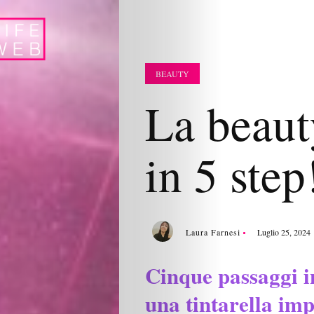
BEAUTY
La beaut
in 5 step
Laura Farnesi
Luglio 25, 2024
Cinque passaggi i
una tintarella im