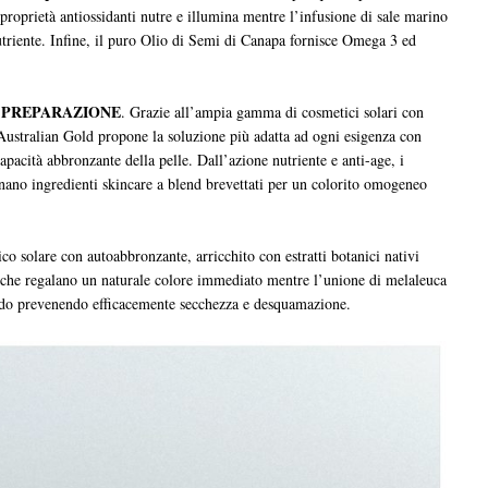
proprietà antiossidanti nutre e illumina mentre l’infusione di sale marino
utriente. Infine, il puro Olio di Semi di Canapa fornisce Omega 3 ed
PREPARAZIONE
a
. Grazie all’ampia gamma di cosmetici solari con
 Australian Gold propone la soluzione più adatta ad ogni esigenza con
capacità abbronzante della pelle. Dall’azione nutriente e anti-age, i
nano ingredienti skincare a blend brevettati per un colorito omogeneo
co solare con autoabbronzante, arricchito con estratti botanici nativi
 che regalano un naturale colore immediato mentre l’unione di melaleuca
ondo prevenendo efficacemente secchezza e desquamazione.