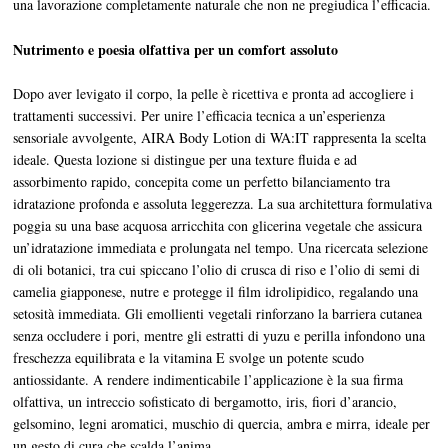
una lavorazione completamente naturale che non ne pregiudica l’efficacia.
Nutrimento e poesia olfattiva per un comfort assoluto
Dopo aver levigato il corpo, la pelle è ricettiva e pronta ad accogliere i
trattamenti successivi. Per unire l’efficacia tecnica a un’esperienza
sensoriale avvolgente, AIRA Body Lotion di WA:IT rappresenta la scelta
ideale. Questa lozione si distingue per una texture fluida e ad
assorbimento rapido, concepita come un perfetto bilanciamento tra
idratazione profonda e assoluta leggerezza. La sua architettura formulativa
poggia su una base acquosa arricchita con glicerina vegetale che assicura
un’idratazione immediata e prolungata nel tempo. Una ricercata selezione
di oli botanici, tra cui spiccano l’olio di crusca di riso e l’olio di semi di
camelia giapponese, nutre e protegge il film idrolipidico, regalando una
setosità immediata. Gli emollienti vegetali rinforzano la barriera cutanea
senza occludere i pori, mentre gli estratti di yuzu e perilla infondono una
freschezza equilibrata e la vitamina E svolge un potente scudo
antiossidante. A rendere indimenticabile l’applicazione è la sua firma
olfattiva, un intreccio sofisticato di bergamotto, iris, fiori d’arancio,
gelsomino, legni aromatici, muschio di quercia, ambra e mirra, ideale per
un gesto di cura che scalda l’anima.