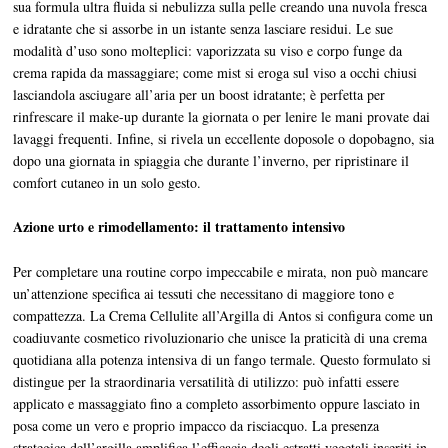
sua formula ultra fluida si nebulizza sulla pelle creando una nuvola fresca
e idratante che si assorbe in un istante senza lasciare residui. Le sue
modalità d’uso sono molteplici: vaporizzata su viso e corpo funge da
crema rapida da massaggiare; come mist si eroga sul viso a occhi chiusi
lasciandola asciugare all’aria per un boost idratante; è perfetta per
rinfrescare il make-up durante la giornata o per lenire le mani provate dai
lavaggi frequenti. Infine, si rivela un eccellente doposole o dopobagno, sia
dopo una giornata in spiaggia che durante l’inverno, per ripristinare il
comfort cutaneo in un solo gesto.
Azione urto e rimodellamento: il trattamento intensivo
Per completare una routine corpo impeccabile e mirata, non può mancare
un’attenzione specifica ai tessuti che necessitano di maggiore tono e
compattezza. La Crema Cellulite all’Argilla di Antos si configura come un
coadiuvante cosmetico rivoluzionario che unisce la praticità di una crema
quotidiana alla potenza intensiva di un fango termale. Questo formulato si
distingue per la straordinaria versatilità di utilizzo: può infatti essere
applicato e massaggiato fino a completo assorbimento oppure lasciato in
posa come un vero e proprio impacco da risciacquo. La presenza
strategica dell’argilla amplifica l’efficacia degli estratti vegetali inseriti in