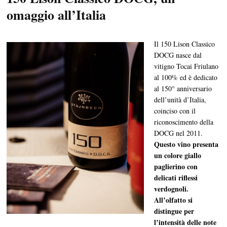
omaggio all’Italia
Il 150 Lison Classico
DOCG nasce dal
vitigno Tocai Friulano
al 100% ed è dedicato
al 150° anniversario
dell’unità d’Italia,
coinciso con il
riconoscimento della
DOCG nel 2011.
Questo vino presenta
un colore giallo
paglierino con
delicati riflessi
verdognoli.
All’olfatto si
distingue per
l’intensità delle note