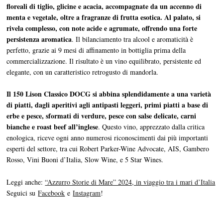
floreali di tiglio, glicine e acacia, accompagnate da un accenno di
menta e vegetale, oltre a fragranze di frutta esotica. Al palato, si
rivela complesso, con note acide e agrumate, offrendo una forte
persistenza aromatica
. Il bilanciamento tra alcool e aromaticità è
perfetto, grazie ai 9 mesi di affinamento in bottiglia prima della
commercializzazione. Il risultato è un vino equilibrato, persistente ed
elegante, con un caratteristico retrogusto di mandorla.
Il 150 Lison Classico DOCG si abbina splendidamente a una varietà
di piatti, dagli aperitivi agli antipasti leggeri, primi piatti a base di
erbe e pesce, sformati di verdure, pesce con salse delicate, carni
bianche e roast beef all’inglese
. Questo vino, apprezzato dalla critica
enologica, riceve ogni anno numerosi riconoscimenti dai più importanti
esperti del settore, tra cui Robert Parker-Wine Advocate, AIS, Gambero
Rosso, Vini Buoni d’Italia, Slow Wine, e 5 Star Wines.
Leggi anche:
“Azzurro Storie di Mare” 2024, in viaggio tra i mari d’Italia
Seguici su
Facebook
e
Instagram
!