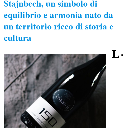
Stajnbech, un simbolo di
equilibrio e armonia nato da
un territorio ricco di storia e
cultura
L
a