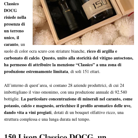
Classico
DOCG
risiede nella
presenza di
un terreno
unico, il
caranto
, un
ricco di argilla e
suolo di color ocra scuro con striature bianche,
carbonato di calcio
Questo, unito alla storicità del vitigno autoctono,
.
ha permesso di attribuire la menzione “Classico” a una zona di
produzione estremamente limitata
, di soli 151 ettari.
All’interno di quest’area, si contano 28 aziende produttrici, di cui 24
imbottigliano il vino omonimo, con una produzione annuale di 92.540
La particolare concentrazione di minerali nel caranto, come
bottiglie.
potassio, calcio e magnesio, arricchisce il profilo aromatico delle uve,
dando vita a vini pregiati
, dotati di un bouquet olfattivo ricco, una
struttura complessa e una lunga durata nel tempo.
150 Lison Classico DOCG, un