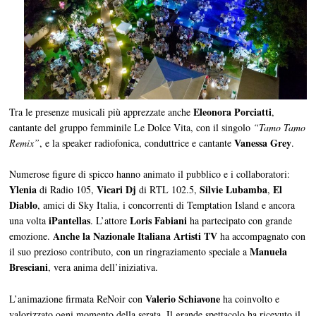
Eleonora Porciatti
Tra le presenze musicali più apprezzate anche
,
cantante del gruppo femminile Le Dolce Vita, con il singolo
“Tamo Tamo
Vanessa Grey
Remix”
, e la speaker radiofonica, conduttrice e cantante
.
Numerose figure di spicco hanno animato il pubblico e i collaboratori:
Ylenia
Vicari Dj
Silvie Lubamba
El
di Radio 105,
di RTL 102.5,
,
Diablo
, amici di Sky Italia, i concorrenti di Temptation Island e ancora
iPantellas
Loris Fabiani
una volta
. L’attore
ha partecipato con grande
Anche la Nazionale Italiana Artisti TV
emozione.
ha accompagnato con
Manuela
il suo prezioso contributo, con un ringraziamento speciale a
Bresciani
, vera anima dell’iniziativa.
Valerio Schiavone
L’animazione firmata ReNoir con
ha coinvolto e
valorizzato ogni momento della serata. Il grande spettacolo ha ricevuto il