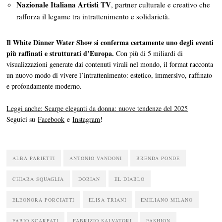
Nazionale Italiana Artisti TV
, partner culturale e creativo che
rafforza il legame tra intrattenimento e solidarietà.
Il White Dinner Water Show si conferma certamente uno degli eventi
più raffinati e strutturati d’Europa.
Con più di 5 miliardi di
visualizzazioni generate dai contenuti virali nel mondo, il format racconta
un nuovo modo di vivere l’intrattenimento: estetico, immersivo, raffinato
e profondamente moderno.
Leggi anche: Scarpe eleganti da donna: nuove tendenze del 2025
Seguici su
Facebook
e
Instagram
!
ALBA PARIETTI
ANTONIO VANDONI
BRENDA PONDE
CHIARA SQUAGLIA
DORIAN
EL DIABLO
ELEONORA PORCIATTI
ELISA TRIANI
EMILIANO MILANO
FABIO SCARPATI
FABRIZIO SALVATORI
FASHION