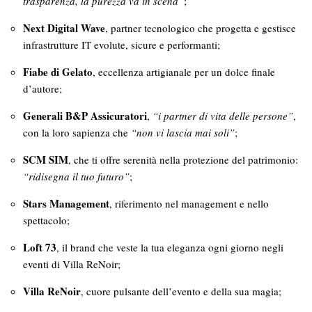
trasparenza, la purezza va in scena”
;
Next Digital Wave
, partner tecnologico che progetta e gestisce
infrastrutture IT evolute, sicure e performanti;
Fiabe di Gelato
, eccellenza artigianale per un dolce finale
d’autore;
Generali B&P Assicuratori
,
“i partner di vita delle persone”
,
con la loro sapienza che
“non vi lascia mai soli”
;
SCM SIM
, che ti offre serenità nella protezione del patrimonio:
“ridisegna il tuo futuro”
;
Stars Management
, riferimento nel management e nello
spettacolo;
Loft 73
, il brand che veste la tua eleganza ogni giorno negli
eventi di Villa ReNoir;
Villa ReNoir
, cuore pulsante dell’evento e della sua magia;