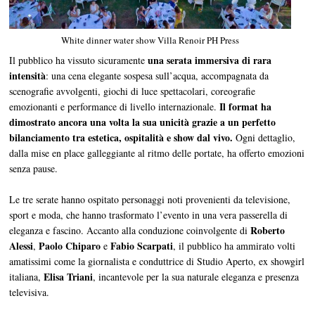
White dinner water show Villa Renoir PH Press
una serata immersiva di rara
Il pubblico ha vissuto sicuramente
intensità
: una cena elegante sospesa sull’acqua, accompagnata da
scenografie avvolgenti, giochi di luce spettacolari, coreografie
Il format ha
emozionanti e performance di livello internazionale.
dimostrato ancora una volta la sua unicità grazie a un perfetto
bilanciamento tra estetica, ospitalità e show dal vivo.
Ogni dettaglio,
dalla mise en place galleggiante al ritmo delle portate, ha offerto emozioni
senza pause.
Le tre serate hanno ospitato personaggi noti provenienti da televisione,
sport e moda, che hanno trasformato l’evento in una vera passerella di
Roberto
eleganza e fascino. Accanto alla conduzione coinvolgente di
Alessi
Paolo Chiparo
Fabio Scarpati
,
e
, il pubblico ha ammirato volti
amatissimi come la giornalista e conduttrice di Studio Aperto, ex showgirl
Elisa Triani
italiana,
, incantevole per la sua naturale eleganza e presenza
televisiva.