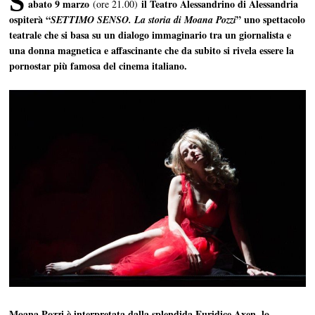
S
abato 9 marzo
il Teatro Alessandrino di Alessandria
(ore 21.00)
ospiterà “
” uno spettacolo
SETTIMO SENSO. La storia di Moana Pozzi
teatrale che si basa su un dialogo immaginario tra un giornalista e
una donna magnetica e affascinante che da subito si rivela essere la
pornostar più famosa del cinema italiano.
Moana Pozzi è interpretata dalla splendida Euridice Axen, lo