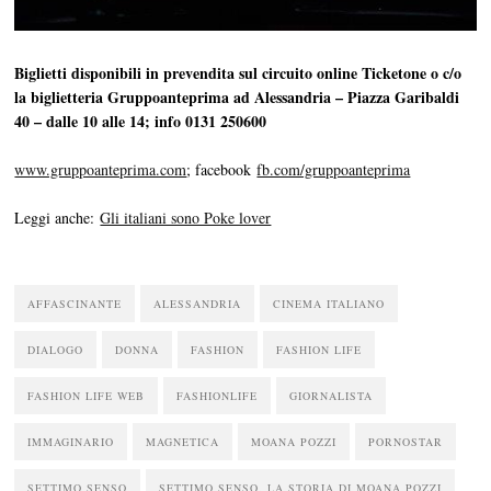
Biglietti disponibili in prevendita sul circuito online Ticketone o c/o
la biglietteria Gruppoanteprima ad Alessandria – Piazza Garibaldi
40 – dalle 10 alle 14; info 0131 250600
www.gruppoanteprima.com
; facebook
fb.com/gruppoanteprima
Leggi anche:
Gli italiani sono Poke lover
AFFASCINANTE
ALESSANDRIA
CINEMA ITALIANO
DIALOGO
DONNA
FASHION
FASHION LIFE
FASHION LIFE WEB
FASHIONLIFE
GIORNALISTA
IMMAGINARIO
MAGNETICA
MOANA POZZI
PORNOSTAR
SETTIMO SENSO
SETTIMO SENSO. LA STORIA DI MOANA POZZI