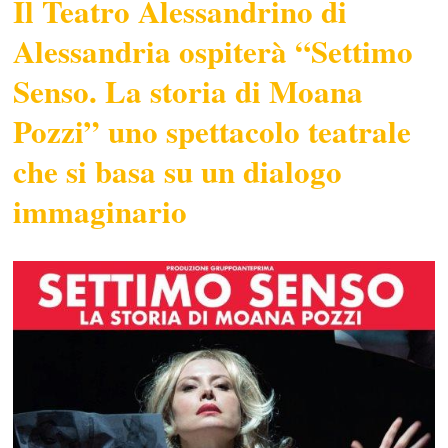
Il Teatro Alessandrino di
Alessandria ospiterà “Settimo
Senso. La storia di Moana
Pozzi” uno spettacolo teatrale
che si basa su un dialogo
immaginario