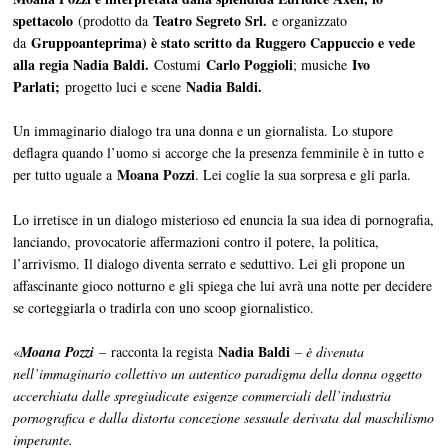
spettacolo
Teatro Segreto Srl.
(prodotto da
e organizzato
Gruppoanteprima) è stato scritto da Ruggero Cappuccio e vede
da
alla regia Nadia Baldi.
Carlo Poggioli
Ivo
Costumi
; musiche
Parlati;
Nadia Baldi.
progetto luci e scene
Un immaginario dialogo tra una donna e un giornalista. Lo stupore
deflagra quando l’uomo si accorge che la presenza femminile è in tutto e
Moana Pozzi
per tutto uguale a
. Lei coglie la sua sorpresa e gli parla.
Lo irretisce in un dialogo misterioso ed enuncia la sua idea di pornografia,
lanciando, provocatorie affermazioni contro il potere, la politica,
l’arrivismo. Il dialogo diventa serrato e seduttivo. Lei gli propone un
affascinante gioco notturno e gli spiega che lui avrà una notte per decidere
se corteggiarla o tradirla con uno scoop giornalistico.
Nadia Baldi
«
Moana Pozzi
–
racconta la regista
– è divenuta
nell’immaginario collettivo un autentico paradigma della donna oggetto
accerchiata dalle spregiudicate esigenze commerciali dell’industria
pornografica e dalla distorta concezione sessuale derivata dal maschilismo
imperante.